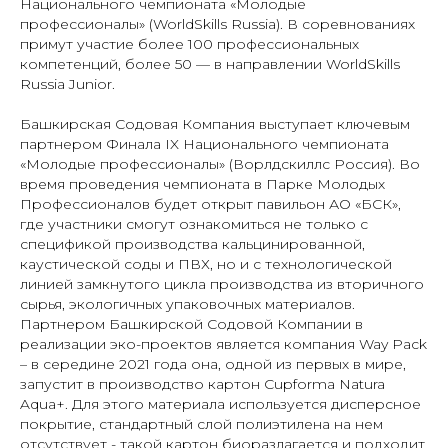
Национального чемпионата «Молодые
профессионалы» (WorldSkills Russia). В соревнованиях
примут участие более 100 профессиональных
компетенций, более 50 — в направлении WorldSkills
Russia Junior.
Башкирская Содовая Компания выступает ключевым
партнером Финала IX Национального чемпионата
«Молодые профессионалы» (Ворлдскиллс Россия). Во
время проведения чемпионата в Парке Молодых
Профессионалов будет открыт павильон АО «БСК»,
где участники смогут ознакомиться не только с
спецификой производства кальцинированной,
каустической соды и ПВХ, но и с технологической
линией замкнутого цикла производства из вторичного
сырья, экологичных упаковочных материалов.
Партнером Башкирской Содовой Компании в
реализации эко-проектов является компания Way Pack
– в середине 2021 года она, одной из первых в мире,
запустит в производство картон Cupforma Natura
Aqua+. Для этого материала используется дисперсное
покрытие, стандартный слой полиэтилена на нем
отсутствует - такой картон биоразлагается и подходит